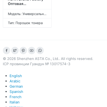
Оптовая
Универсальная
оптовая заправка
Модель: Универсальный тонер-порошок
C110BK C110C
Совместимый тонер-
Тип: Порошок тонера
порошок для OKI
© 2026 Shenzhen ASTA Co., Ltd.. All rights reserved.
ICP провинции Гуандун № 13017574-3
English
Arabic
German
Spanish
French
Italian