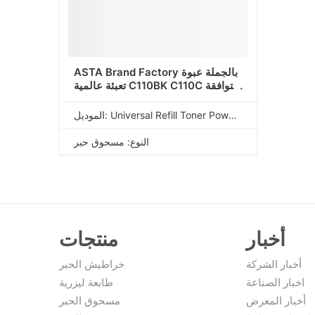
ASTA Brand Factory بالجملة عبوة
تعبئة عالمية C110BK C110C متوافقة
مع مسحوق الحبر لشركة OKI
الموديل: Universal Refill Toner Powder
النوع: مسحوق حبر
أخبار
منتجات
أخبار الشركة
خراطيش الحبر
اخبار الصناعة
طابعة ليزرية
أخبار المعرض
مسحوق الحبر