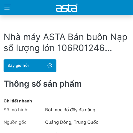
Nhà máy ASTA Bán buôn Nạp
số lượng lớn 106R01246
CWAA0716 106R01245
Bây giờ hỏi
CWAA0715 Bột mực tương
thích cho Xerox P3428
Thông số sản phẩm
Chi tiết nhanh
Số mô hình:
Bột mực đổ đầy đa năng
Nguồn gốc:
Quảng Đông, Trung Quốc