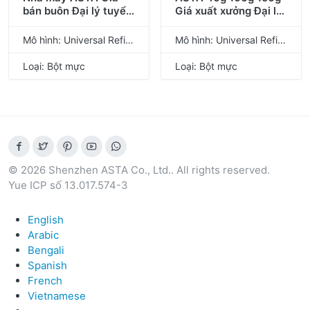
bán buôn Đại lý tuyển
Giá xuất xưởng Đại lý
dụng Bột mực tương
bán hàng bán buôn
thích số lượng lớn
Tuyển dụng Bột mực
Mô hình: Universal Refill Toner Powder
Mô hình: Universal Refill Toner Powder
màu đen cho Lexmark
tương thích số lượng
E120 E230 E250 E260
lớn màu đen cho
Loại: Bột mực
Loại: Bột mực
Lexmark E120 E120n
© 2026 Shenzhen ASTA Co., Ltd.. All rights reserved.
Yue ICP số 13.017.574-3
English
Arabic
Bengali
Spanish
French
Vietnamese