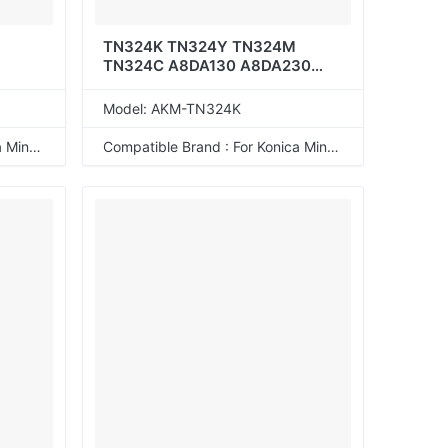
TN324K TN324Y TN324M
TN324C A8DA130 A8DA230
A8DA330 A8DA430
Model: AKM-TN324K
Compatible Brand : For Konica Minolta
Compatible Brand : For Konica Minolta