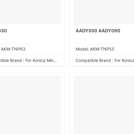
030
AADY050 AADY090
: AKM-TNP63
Model: AKM-TNP55
Compatible Brand : For Konica Minolta