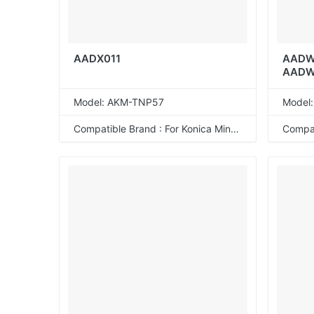
AADX011
AADW
AAD
Model: AKM-TNP57
Model
Compatible Brand : For Konica Minolta