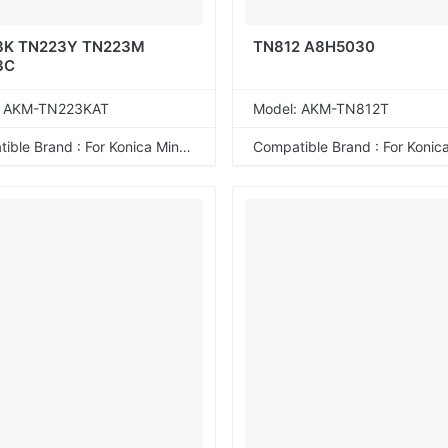
3K TN223Y TN223M
TN812 A8H5030
3C
: AKM-TN223KAT
Model: AKM-TN812T
Compatible Brand : For Konica Minolta