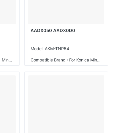
AADX050 AADX0D0
Model: AKM-TNP54
Compatible Brand : For Konica Minolta
Compatible Brand : For Konica Minolta