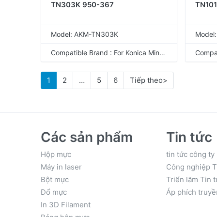
TN303K 950-367
TN101
Model: AKM-TN303K
Model
Compatible Brand : For Konica Minolta
1
2
…
5
6
Tiếp theo>
Các sản phẩm
Tin tức
Hộp mực
tin tức công ty
Máy in laser
Công nghiệp T
Bột mực
Triển lãm Tin 
Đổ mực
Áp phích truyề
In 3D Filament