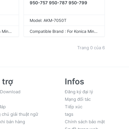
950-757 950-787 950-799
Model: AKM-7050T
Compatible Brand : For Konica Minolta
Compatible Brand : For Konica Minolta
Trang
0
của
6
 trợ
Infos
 Download
Đăng ký đại lý
Mạng đối tác
đáp
Tiếp xúc
 chú giải thuật ngữ
tags
khi bán hàng
Chính sách bảo mật