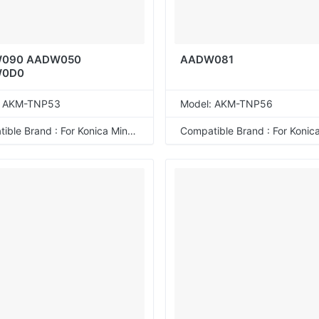
090 AADW050
AADW081
W0D0
: AKM-TNP53
Model: AKM-TNP56
Compatible Brand : For Konica Minolta