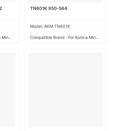
2
TN601K 950-564
Model: AKM-TN601K
Compatible Brand : For Konica Minolta
Compatible Brand : For Konica Minolta