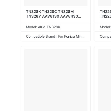
TN328K TN328C TN328M
TN22
TN328Y AAV8130 AAV8430
TN22
AAV8330 AAV8230 AAV8150
AAV8450 AAV8350 AAV8250
Model: AKM-TN328K
Model
AAV8190 AAV8490 AAV8390
AAV8290
Compatible Brand : For Konica Minolta