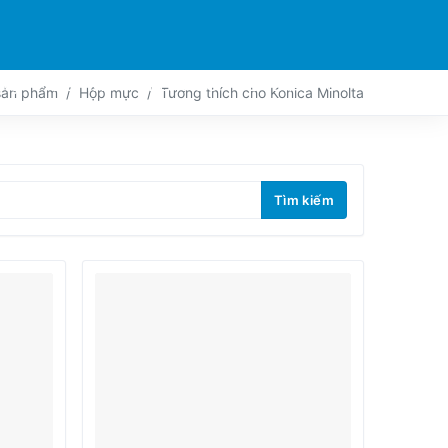
TRỢ
ĐỐI TÁC
TIẾP XÚC
LIVE-ACTION
sản phẩm
Hộp mực
Tương thích cho Konica Minolta
Tìm kiếm