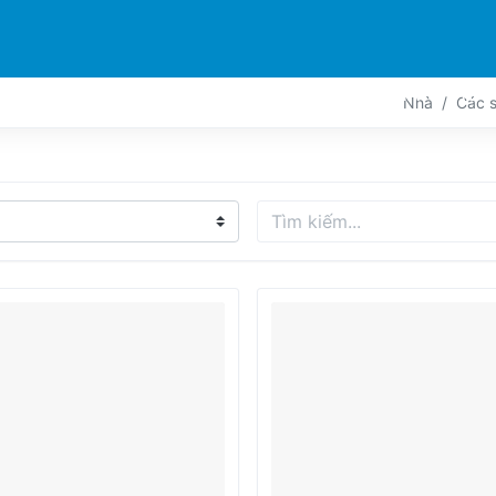
 SẢN PHẨM
MÁY IN
TIN TỨC
KHÁM PHÁ
HỖ 
Nhà
Các 