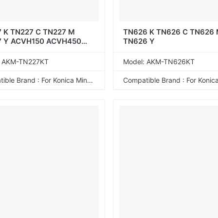
 K TN227 C TN227 M
TN626 K TN626 C TN626
7 Y ACVH150 ACVH450
TN626 Y
350 ACVH250
: AKM-TN227KT
Model: AKM-TN626KT
Compatible Brand : For Konica Minolta