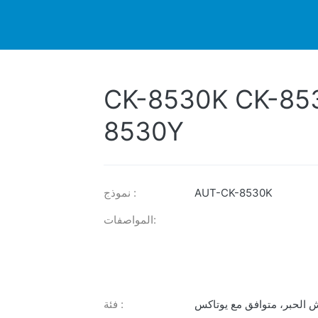
م
يستكشف
أخبار
طابعة
منتجات
CK-8530K CK-85
8530Y
AUT-CK-8530K
نموذج :
المواصفات:
 الحبر
،
متوافق مع يوتاكس
فئة :