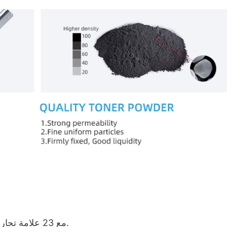
تتوافق نماذج خراطيش الحبر R&D 3000 مع 23 علامة تجارية أصلية.