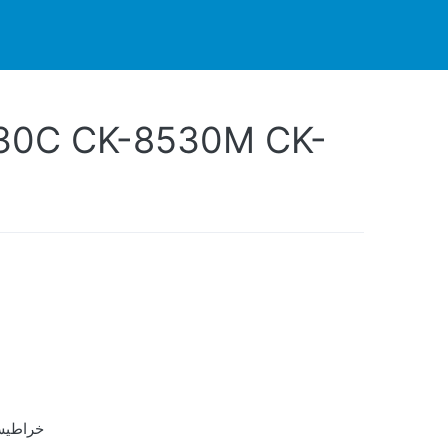
فعل حى أو حدث مباشر
اتصل
شركاء
الدع
30C CK-8530M CK-
خراطيش