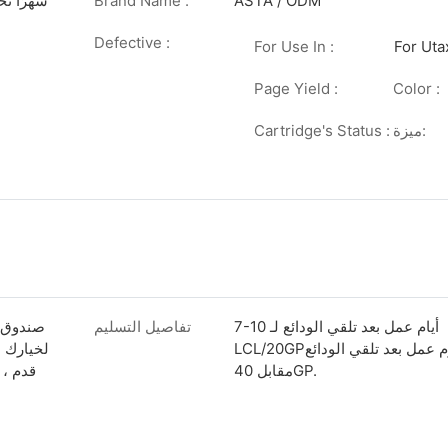
ASTA / ODM
Brand Name :
18 شهرًا
Defective :
For Use In :
For Uta
Page Yield :
Color :
BK:25,
ميزة:
ممتلئ
Cartridge's Status :
7-10 أيام عمل بعد تلقي الودائع لـ
تفاصيل التسليم
صندوق أ
LCL/20GP؛ 10-15 يوم عمل بعد تلقي الودائع
مقابل 40GP.