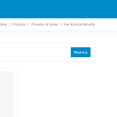
PARTNER
CONTATTO
LIVE-ACTION
ome
Prodotti
Polvere di toner
Per Konica Minolta
Ricerca