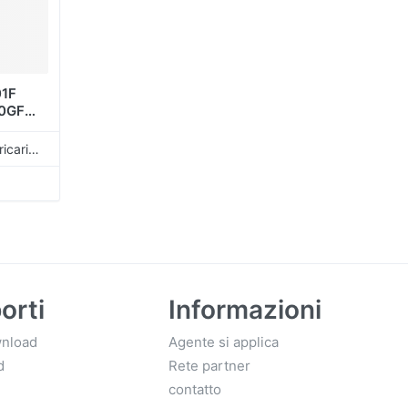
01F
0GF
0AH
r
Modello: Toner in polvere per ricarica universale
nolta
orti
Informazioni
nload
Agente si applica
d
Rete partner
contatto