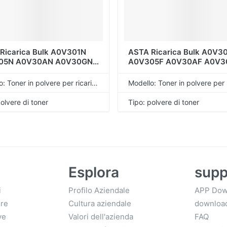
Ricarica Bulk A0V301N
ASTA Ricarica Bulk A0V3
05N A0V30AN A0V30GN
A0V305F A0V30AF A0V3
e di Toner Compatibile Per
A0V301H A0V305H A0V3
a Minolta MagiColor
A0V30GH Polvere di Tone
Modello: Toner in polvere per ricarica universale
W 1650EN 1680MF 1690MF
Compatibile Per Konica Mi
olvere di toner
Tipo: polvere di toner
Esplora
supp
i
Profilo Aziendale
APP Dow
ore
Cultura aziendale
downloa
ve
Valori dell'azienda
FAQ