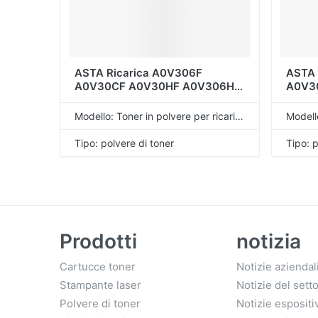
ASTA Ricarica A0V306F
ASTA 
A0V30CF A0V30HF A0V306H
A0V3
A0V30CH A0V30HH A0V306K
Polver
A0V30CK A0V30HK Polvere di
Konic
Modello: Toner in polvere per ricarica universale
Toner Compatibile Per Konica
1600
Minolta
Tipo: polvere di toner
Tipo: p
Prodotti
notizia
Cartucce toner
Notizie aziendal
Stampante laser
Notizie del sett
Polvere di toner
Notizie espositi