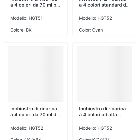
a 4 colori da 70 ml per
a 4 colori standard da
HP (HGT51 BK)
70 ml per HP (HGT52
ciano)
Modello: HGT51
Modello: HGT52
Colore: BK
Color: Cyan
Inchiostro di ricarica
Inchiostro di ricarica
a 4 colori da 70 ml di
a 4 colori ad alta
alta qualità per
concentrazione da 70
inchiostro generale
ml HGT52 per
Modello: HGT52
Modello: HGT52
per macchine a
inchiostro generale
cartuccia d'inchiostro
per macchine a
Color: K/C/Y/M
Color: K/C/Y/M