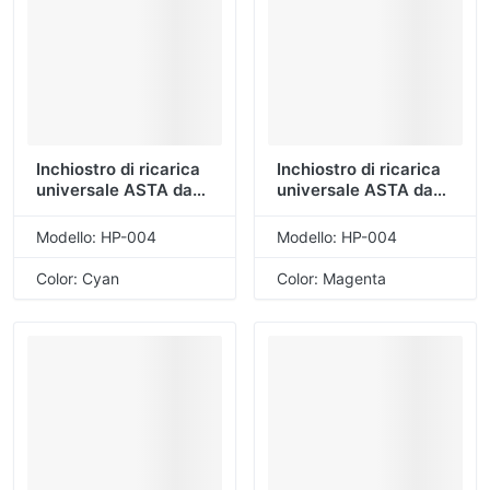
Inchiostro di ricarica
Inchiostro di ricarica
universale ASTA da
universale ASTA da
100 ml a 4 colori per
100 ml a 4 colori per
HP （HP-004-ciano）
HP （HP-004-
Modello: HP-004
Modello: HP-004
Magenta）
Color: Cyan
Color: Magenta