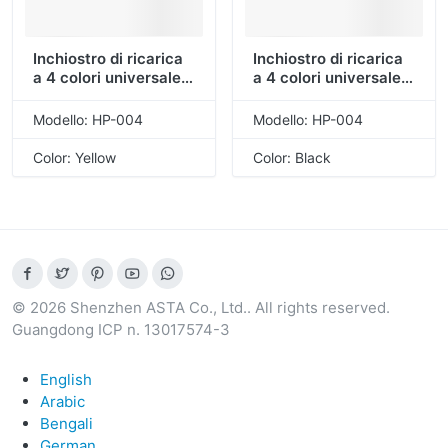
Inchiostro di ricarica
Inchiostro di ricarica
a 4 colori universale
a 4 colori universale
ASTA da 100 ml per
ASTA da 100 ml per
HP （HP-004-Giallo）
HP (HP-004-nero)
Modello: HP-004
Modello: HP-004
Color: Yellow
Color: Black
© 2026 Shenzhen ASTA Co., Ltd.. All rights reserved.
Guangdong ICP n. 13017574-3
English
Arabic
Bengali
German