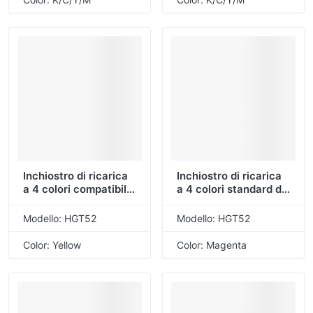
HP
cartuccia d'inchiostro
HP
Inchiostro di ricarica
Inchiostro di ricarica
a 4 colori compatibile
a 4 colori standard da
da 70 ml per HP
70 ml per HP (HGT52
(HGT52 giallo)
magenta)
Modello: HGT52
Modello: HGT52
Color: Yellow
Color: Magenta