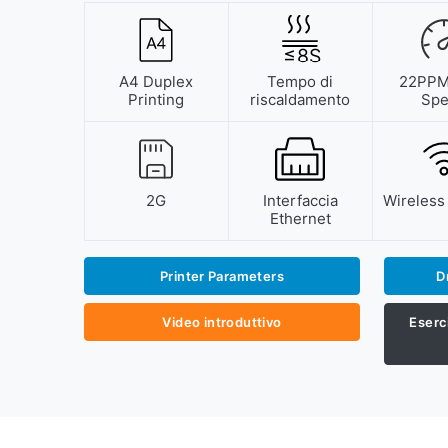
≤
8
S
A4 Duplex
Tempo di
22PPM 
Printing
riscaldamento
Sp
2G
Interfaccia
Wireless 
Ethernet
Printer Parameters
D
Video introduttivo
Eserci