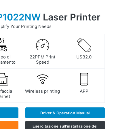
P1022NW
Laser Printer
mplify Your Printing Needs
8
S
po di
22PPM Print
USB2.0
ldamento
Speed
rfaccia
Wireless printing
APP
ernet
Driver & Operation Manual
Esercitazione sull'installazione del