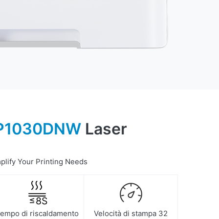
P1030DNW
Laser
mplify Your Printing Needs
≤
8
S
empo di riscaldamento
Velocità di stampa 32