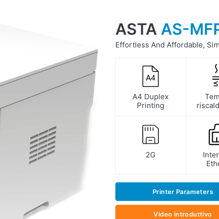
ASTA
AS-MF
Effortless And Affordable, Si
≤
A4 Duplex
Tem
Printing
risca
2G
Inte
Eth
Printer Parameters
Video introduttivo