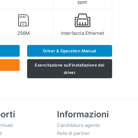
ppm
256M
Interfaccia Ethernet
Driver & Operation Manual
Esercitazione sull'installazione del
driver
orti
Informazioni
nload
Candidatura agente
d
Rete di partner