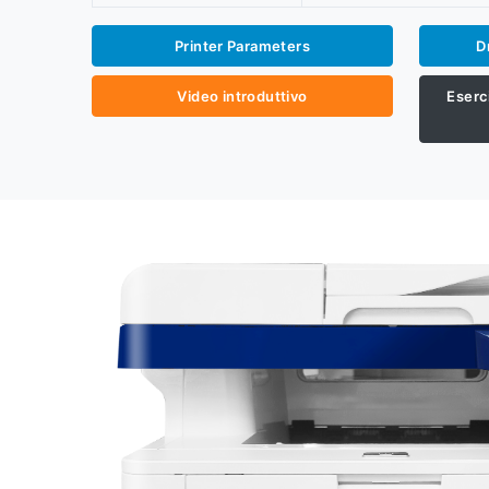
Printer Parameters
D
Video introduttivo
Eserci