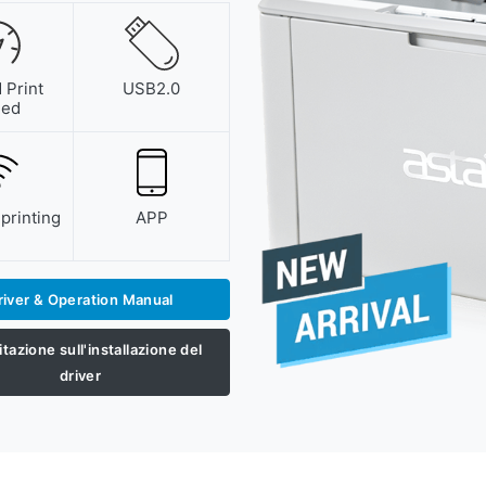
Print
USB2.0
eed
printing
APP
river & Operation Manual
tazione sull'installazione del
driver