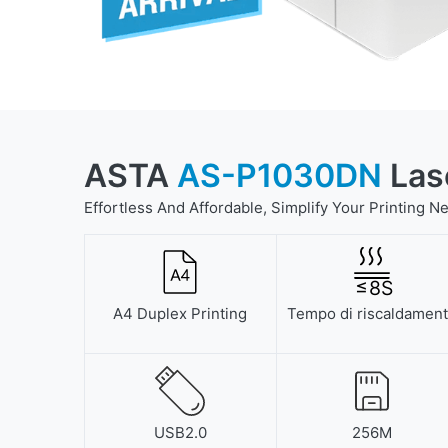
ASTA
AS-P1030DN
Lase
Effortless And Affordable, Simplify Your Printing N
≤
8
S
A4 Duplex Printing
Tempo di riscaldamen
USB2.0
256M