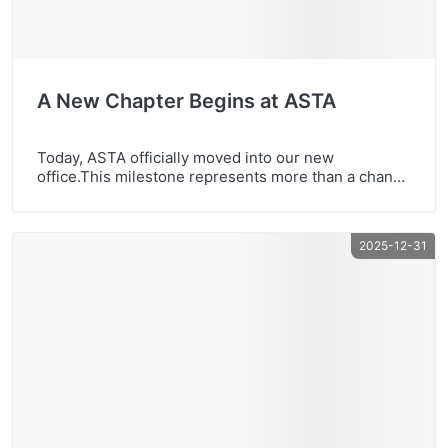
A New Chapter Begins at ASTA
Today, ASTA officially moved into our new
office.This milestone represents more than a change
of space — it reflects our continued growth, strong
team spirit, and long-term commitment to quality
and innovation. We look forward to creating more
2025-12-31
value together with our global partners in the years
ahead.