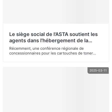
Le siège social de l'ASTA soutient les
agents dans l'hébergement de la
conférence locale des
Récemment, une conférence régionale de
concessionnaires - un succès complet
concessionnaires pour les cartouches de toner
compatible ASTA a eu lieu avec succès, marquant
une autre étape importante pour le réseau en
expansion d'Asta. Cet événement a réuni des
2025-03-11
partenaires et des distributeurs locaux de premier
plan, renforçant l'engagement à la croissance
partagée et au développement du marché
collaboratif. Les participants ont exprimé une grande
reconnaissance de la fiabilité des produits d'Asta et
des avantages concurrentiels. Le soutien tangible du
siège était […]