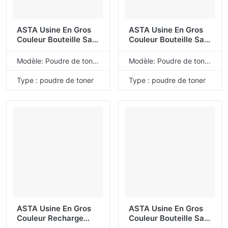
ASTA Usine En Gros
ASTA Usine En Gros
Couleur Bouteille Sac
Couleur Bouteille Sac
Recharge Universelle
Recharge Universelle
En Vrac CF540A
En Vrac CF350A
Modèle: Poudre de toner de recharge universelle
Modèle: Poudre de toner de recharge universelle
CF541A CF542A
CF351A CF352A
CF543A 203A Poudre
CF353A 130A Poudre
Type : poudre de toner
Type : poudre de toner
De Toner Compatible
De Toner Compatible
Pour HP
Pour HP
ASTA Usine En Gros
ASTA Usine En Gros
Couleur Recharge
Couleur Bouteille Sac
Universelle En Vrac
Recharge Universelle