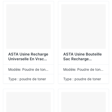
Pour HP
ASTA Usine Recharge
ASTA Usine Bouteille
Universelle En Vrac
Sac Recharge
204A 202A 128A
Universelle En Vrac
205A 507X 507A
126A 125A 201A 410A
Modèle: Poudre de toner de recharge universelle
Modèle: Poudre de toner de recharge universelle
312A 312X 124A 314A
304A 131A 131X 130A
309A 308A Poudre
203A 305A Poudre
Type : poudre de toner
Type : poudre de toner
De Toner Compatible
De Toner Compatible
Pour HP
Pour HP