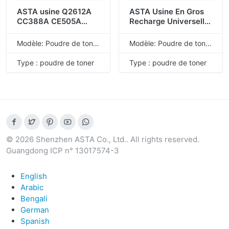
ASTA usine Q2612A
ASTA Usine En Gros
CC388A CE505A
Recharge Universelle
CE285A CE278A
En Vrac 05A 12A 17A
CF283A CB435A
26A 35A 36A 53A
Modèle: Poudre de toner de recharge universelle
Modèle: Poudre de toner de recharge universelle
CB436A CF226A
78A 80A 83A 85A
CF217A CF280A
88A Poudre De Toner
Type : poudre de toner
Type : poudre de toner
Q7553A poudre de
Compatible Pour HP
Toner Compatible
pour HP
© 2026 Shenzhen ASTA Co., Ltd.. All rights reserved.
Guangdong ICP n° 13017574-3
English
Arabic
Bengali
German
Spanish