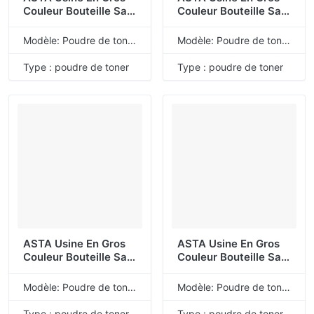
Couleur Bouteille Sac
Couleur Bouteille Sac
Recharge Universelle
Recharge Universelle
En Vrac CE340A
En Vrac CE270A
Modèle: Poudre de toner de recharge universelle
Modèle: Poudre de toner de recharge universelle
CE341A CE342A
CE271A CE272A
CE343A 651A Poudre
CE273A 650A Poudre
Type : poudre de toner
Type : poudre de toner
De Toner Compatible
De Toner Compatible
Pour HP
Pour HP
ASTA Usine En Gros
ASTA Usine En Gros
Couleur Bouteille Sac
Couleur Bouteille Sac
Recharge Universelle
Recharge Universelle
En Vrac C9720A
En Vrac Q7560A
Modèle: Poudre de toner de recharge universelle
Modèle: Poudre de toner de recharge universelle
C9721A C9722A
Q7561A Q7562A
C9723A 641A Poudre
Q7563A 314A Poudre
Type : poudre de toner
Type : poudre de toner