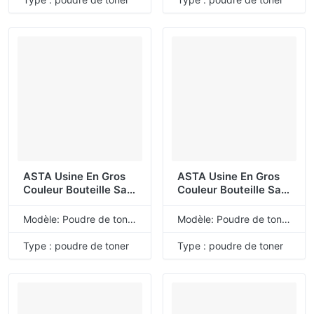
De Toner Compatible
De Toner Compatible
Pour HP
Pour HP
ASTA Usine En Gros
ASTA Usine En Gros
Couleur Bouteille Sac
Couleur Bouteille Sac
Recharge Universelle
Recharge Universelle
En Vrac Q6000A
En Vrac CE320A
Modèle: Poudre de toner de recharge universelle
Modèle: Poudre de toner de recharge universelle
Q6001A Q6002A
CE321A CE322A
Q6003A 124A Poudre
CE323A 128A Poudre
Type : poudre de toner
Type : poudre de toner
De Toner Compatible
De Toner Compatible
Pour HP
Pour HP