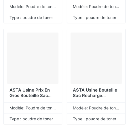
CF210A CF210X
En Vrac CB540A
Modèle: Poudre de toner de recharge universelle
Modèle: Poudre de toner de recharge universelle
CF211A CF212A
CB541A CB542A
CF213A 131A 131X
CB543A 125A Poudre
Type : poudre de toner
Type : poudre de toner
Poudre De Toner
De Toner Compatible
Compatible Pour HP
Pour HP
ASTA Usine Prix En
ASTA Usine Bouteille
Gros Bouteille Sac
Sac Recharge
Couleur Universel
Universelle En Vrac
Recharge En Vrac
501A 502A 641A
Modèle: Poudre de toner de recharge universelle
Modèle: Poudre de toner de recharge universelle
307A 651A 652A
645A 504A 504X
653X 653A
647A 649X 648A
Type : poudre de toner
Type : poudre de toner
Compatible Poudre
650A Poudre De
De Toner Pour HP
Toner Compatible