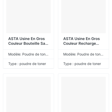
ASTA Usine En Gros
ASTA Usine En Gros
Couleur Bouteille Sac
Couleur Recharge
Recharge Universelle
Universelle En Vrac
En Vrac CF510A
CE410X CE410A
Modèle: Poudre de toner de recharge universelle
Modèle: Poudre de toner de recharge universelle
CF511A CF512A
CE411A CE412A
CF513A 204A Poudre
CE413A 305X 305A
Type : poudre de toner
Type : poudre de toner
De Toner Compatible
Poudre De Toner
Pour HP
Compatible Pour HP