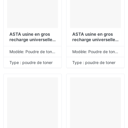
ASTA usine en gros
ASTA usine en gros
recharge universelle
recharge universelle
en vrac 53X 28A 13A
en vrac 83X 88X 79A
81A 64A 87A 16A 15A
05X 55A 30A 18A
Modèle: Poudre de toner de recharge universelle
Modèle: Poudre de toner de recharge universelle
14A 51A 11A 81X 90X
49A 12X 26X 55X 90A
poudre de Toner
poudre de Toner
Type : poudre de toner
Type : poudre de toner
Compatible pour HP
Compatible pour HP