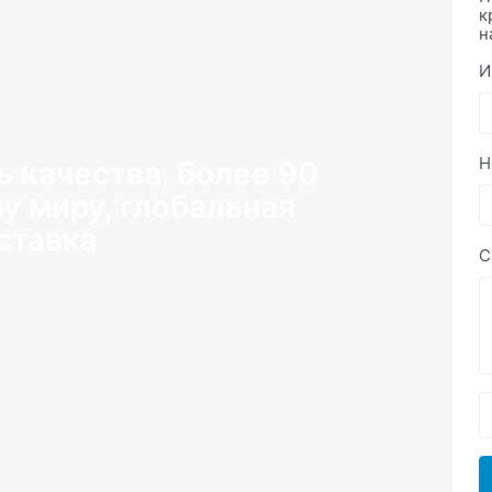
к
н
И
Н
ь качества, более 90
му миру, глобальная
ставка
С