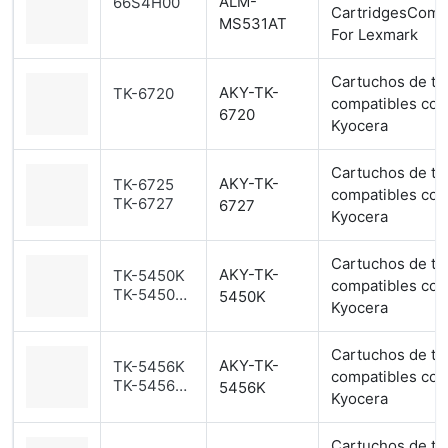
ALM-
66S4H00
TK-8369M
CartridgesComp
MS531AT
TK-8369Y
For Lexmark
TK-8361K
TK-8361C
Cartuchos de tó
TK-8361M
AKY-TK-
TK-6720
compatibles con
TK-8361Y
6720
Kyocera
Cartuchos de tó
AKY-TK-
TK-6725
compatibles con
TK-6727
6727
Kyocera
Cartuchos de tó
AKY-TK-
TK-5450K
compatibles con
TK-5450C
5450K
Kyocera
TK-5450M
TK-5450Y
TK-5452K
Cartuchos de tó
AKY-TK-
TK-5456K
TK-5452C
compatibles con
TK-5456C
5456K
TK-5452M
Kyocera
TK-5456M
TK-5452Y
TK-5456Y
TK-5454K
Cartuchos de tó
TK-5454C