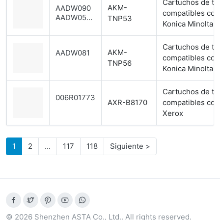
Cartuchos de tó
AKM-
AADW090
compatibles con
AADW050
TNP53
Konica Minolta
AADW0D0
Cartuchos de tó
AKM-
AADW081
compatibles con
TNP56
Konica Minolta
Cartuchos de tó
006R01773
AXR-B8170
compatibles con
Xerox
1
2
...
117
118
Siguiente >
© 2026 Shenzhen ASTA Co., Ltd.. All rights reserved.