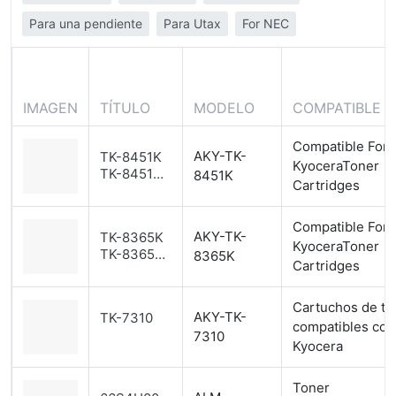
Para una pendiente
Para Utax
For NEC
IMAGEN
TÍTULO
MODELO
COMPATIBLE
Compatible For
AKY-TK-
TK-8451K
KyoceraToner
TK-8451C
8451K
Cartridges
TK-8451M
TK-8451Y
Compatible For
AKY-TK-
TK-8365K
KyoceraToner
TK-8365C
8365K
Cartridges
TK-8365M
TK-8365Y
TK-8367K
Cartuchos de tó
AKY-TK-
TK-7310
TK-8367C
compatibles con
7310
TK-8367M
Kyocera
TK-8367Y
TK-8369K
Toner
TK-8369C