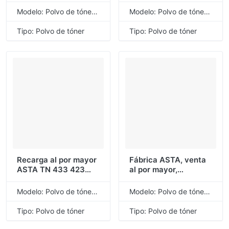
109R00747 Polvo de
456 Polvo de tóner
Modelo: Polvo de tóner de recarga universal
Modelo: Polvo de tóner de recarga universal
tóner compatible para
compatible para
Xerox P3150
Brother
Tipo: Polvo de tóner
Tipo: Polvo de tóner
Recarga al por mayor
Fábrica ASTA, venta
ASTA TN 433 423
al por mayor,
443 413 TN-433 TN-
recambio Universal a
423 TN-443 TN-413
granel TN 880 3479
Modelo: Polvo de tóner de recarga universal
Modelo: Polvo de tóner de recarga universal
TN433 TN423 TN443
3500 3467 3470
TN413 polvo de tóner
3465 3478 3472,
Tipo: Polvo de tóner
Tipo: Polvo de tóner
Compatible para
polvo de tóner
Brother
Compatible para