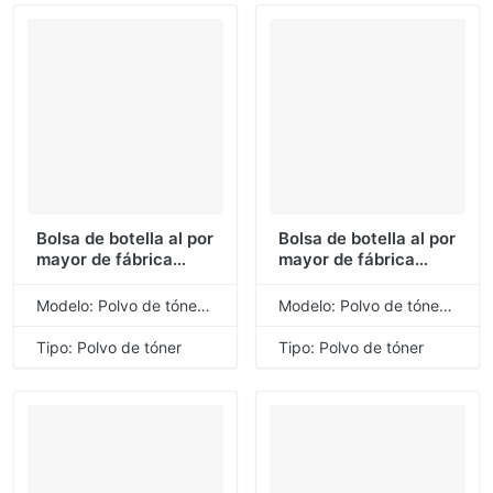
Brother
Bolsa de botella al por
Bolsa de botella al por
mayor de fábrica
mayor de fábrica
ASTA, recambio
ASTA, recambio
Universal a granel TN
Universal a granel TN
Modelo: Polvo de tóner de recarga universal
Modelo: Polvo de tóner de recarga universal
750 3380 3340 3385
360 2120 2175 2150
3382 3350, polvo de
2125 26J, polvo de
Tipo: Polvo de tóner
Tipo: Polvo de tóner
tóner Compatible
tóner Compatible
para Brother
para Brother