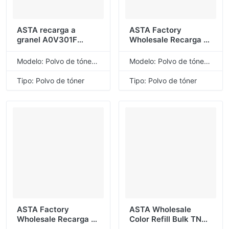
ASTA recarga a
ASTA Factory
granel A0V301F
Wholesale Recarga a
A0V305F A0V30AF
granel 106R01246
A0V30GF A0V301H
CWAA0716
Modelo: Polvo de tóner de recarga universal
Modelo: Polvo de tóner de recarga universal
A0V305H A0V30AH
106R01245
A0V30GH polvo de
CWAA0715 Polvo de
Tipo: Polvo de tóner
Tipo: Polvo de tóner
tóner Compatible
tóner compatible para
para Konica Minolta
Xerox P3428
ASTA Factory
ASTA Wholesale
Wholesale Recarga a
Color Refill Bulk TN
granel 109R00746
436 426 446 476 416