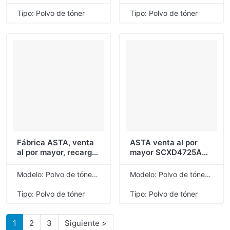
1000 1000S 1000SF
SP100C SP100
Polvo de tóner
SP112SU SP110Q,
Tipo: Polvo de tóner
Tipo: Polvo de tóner
compatible para
polvo de tóner
Ricoh
Compatible para
Ricoh
Fábrica ASTA, venta
ASTA venta al por
al por mayor, recarga
mayor SCXD4725A
de Color a granel
SCX5312D6
CLP-300A CLP-
SCXD5530A
Modelo: Polvo de tóner de recarga universal
Modelo: Polvo de tóner de recarga universal
500D5 CLP300A
SCXD5530B SCX
CLP500D5 CLP 300A
D4725A 5312D6
Tipo: Polvo de tóner
Tipo: Polvo de tóner
500D5, polvo de tóner
D5530A D5530B
Compatible para
polvo de tóner
Samsung
Compatible para
1
2
3
Siguiente >