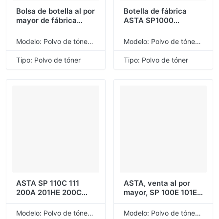
Bolsa de botella al por
Botella de fábrica
mayor de fábrica
ASTA SP1000
ASTA, recarga
SP1000S SP1000SF
Universal a granel
FAX 1140L 1180L
Modelo: Polvo de tóner de recarga universal
Modelo: Polvo de tóner de recarga universal
TN1030 TN1075
149SF FAX1140L
TN1070 TN1000
FAX1180L FAX149SF
Tipo: Polvo de tóner
Tipo: Polvo de tóner
TN1060, polvo de
polvo de tóner
tóner Compatible
Compatible para
para Brother
Ricoh
ASTA SP 110C 111
ASTA, venta al por
200A 201HE 200C
mayor, SP 100E 101E
200 201 202 203 212
100C 100 112SU 110Q
1000A 1000E 1000C
SP100E SP101E
Modelo: Polvo de tóner de recarga universal
Modelo: Polvo de tóner de recarga universal