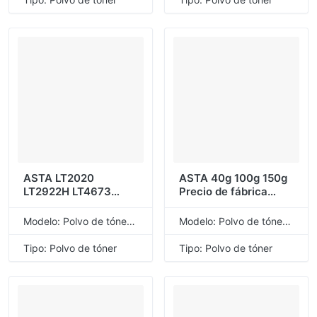
para Lexmark E120
Lenovo
E230 E250 E260
ASTA LT2020
ASTA 40g 100g 150g
LT2922H LT4673
Precio de fábrica
LT4673H LT4673SH
Venta al por mayor
LT4636 LT4636H
Agentes Reclutar
Modelo: Polvo de tóner de recarga universal
Modelo: Polvo de tóner de recarga universal
LT2441 LT2441H
Recarga negra Polvo
LT2641 LT2641H LT20
de tóner compatible a
Tipo: Polvo de tóner
Tipo: Polvo de tóner
polvo de tóner
granel para Lexmark
Compatible para
E120 E120n
Lenovo