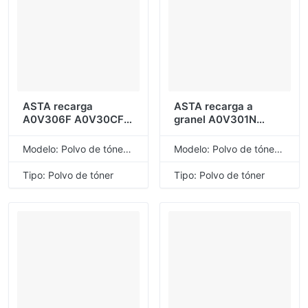
ASTA recarga
ASTA recarga a
A0V306F A0V30CF
granel A0V301N
A0V30HF A0V306H
A0V305N A0V30AN
A0V30CH A0V30HH
A0V30GN polvo de
Modelo: Polvo de tóner de recarga universal
Modelo: Polvo de tóner de recarga universal
A0V306K A0V30CK
tóner Compatible
A0V30HK polvo de
para Konica Minolta
Tipo: Polvo de tóner
Tipo: Polvo de tóner
tóner Compatible
MagiColor 1600W
para Konica Minolta
1650EN 1680MF
1690MF