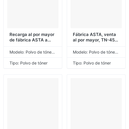
Recarga al por mayor
Fábrica ASTA, venta
de fábrica ASTA a
al por mayor, TN-450,
granel TN 660 2320
TN-2220, TN-2275,
2350 2345 2356
TN-2280, TN-2250,
Modelo: Polvo de tóner de recarga universal
Modelo: Polvo de tóner de recarga universal
2370 28J 2380 polvo
TN-2225, TN-27J, TN-
de tóner Compatible
2280, polvo de tóner
Tipo: Polvo de tóner
Tipo: Polvo de tóner
para Brother
Compatible para
Brother