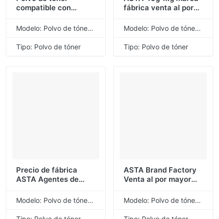
compatible con
fábrica venta al por
C110BK C110C de
mayor recarga a
recambio a granel
granel Premium Color
Modelo: Polvo de tóner de recarga universal
Modelo: Polvo de tóner de recarga universal
universal al por mayor
1320BK 1320C polvo
de fábrica de marca
de tóner Compatible
Tipo: Polvo de tóner
Tipo: Polvo de tóner
ASTA para OKI
para DELL
Precio de fábrica
ASTA Brand Factory
ASTA Agentes de
Venta al por mayor
ventas al por mayor
Recarga Botella
Reclutar Recarga
universal LD228
Modelo: Polvo de tóner de recarga universal
Modelo: Polvo de tóner de recarga universal
negra Polvo de tóner
LD221 Polvo de tóner
compatible a granel
compatible para
Tipo: Polvo de tóner
Tipo: Polvo de tóner