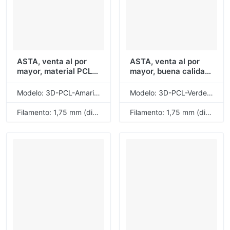
ASTA, venta al por
ASTA, venta al por
mayor, material PCL
mayor, buena calidad,
de buena calidad,
Material PCL,
filamento de
filamento de
Modelo: 3D-PCL-Amarillo
Modelo: 3D-PCL-Verde claro
impresión 3D amarillo,
impresión 3D, verde
1,75mm, 1KG, 1 rollo,
claro, 1,75mm, 1KG, 1
Filamento: 1,75 mm (diámetro)
Filamento: 1,75 mm (diámetro)
libera tu creatividad
rollo