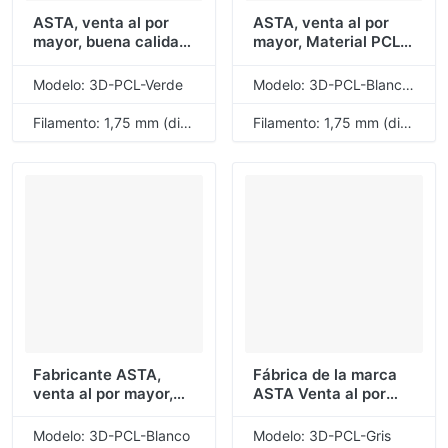
ASTA, venta al por
ASTA, venta al por
mayor, buena calidad,
mayor, Material PCL
Material PCL,
de alta calidad,
filamento de
filamento de
Modelo: 3D-PCL-Verde
Modelo: 3D-PCL-Blanco cremoso
impresión 3D, verde,
impresión 3D, blanco
1,75mm, 1KG, 1 rollo
cremoso, 1,75mm,
Filamento: 1,75 mm (diámetro)
Filamento: 1,75 mm (diámetro)
1KG, 1 rollo
Fabricante ASTA,
Fábrica de la marca
venta al por mayor,
ASTA Venta al por
buena calidad,
mayor Material PCL
Material PCL,
de buena calidad
Modelo: 3D-PCL-Blanco
Modelo: 3D-PCL-Gris