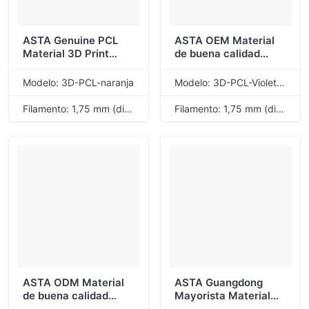
ASTA Genuine PCL
ASTA OEM Material
Material 3D Print
de buena calidad
Filament Orange
Filamento de
1.75mm 1KG 1 Roll
impresión 3D Violeta
Modelo: 3D-PCL-naranja
Modelo: 3D-PCL-Violeta claro
Protección del medio
claro 1.75 mm 1 KG 1
ambiente
rollo Consumibles de
Filamento: 1,75 mm (diámetro)
Filamento: 1,75 mm (diámetro)
baja temperatura PCL
ASTA ODM Material
ASTA Guangdong
de buena calidad
Mayorista Material
Filamento de
PCL de buena calidad