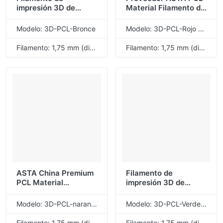
impresión 3D de
Material Filamento de
material PCL de la
impresión 3D Color
marca ASTA, color
bronce rojo 1.75 mm 1
Modelo: 3D-PCL-Bronce
Modelo: 3D-PCL-Rojo Bronce
bronce, 1,75 mm, 1 kg,
KG 1 rollo Protección
1 rollo
del medio ambiente
Filamento: 1,75 mm (diámetro)
Filamento: 1,75 mm (diámetro)
ASTA China Premium
Filamento de
PCL Material
impresión 3D de
Filamento de
Material PCL de
impresión 3D Naranja
buena calidad ASTA
Modelo: 3D-PCL-naranja fluorescente
Modelo: 3D-PCL-Verde fluorescente
fluorescente 1.75 mm
Optimum verde
1 KG 1 rollo
fluorescente 1,75mm
Filamento: 1,75 mm (diámetro)
Filamento: 1,75 mm (diámetro)