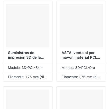
Suministros de
ASTA, venta al por
impresión 3D de la
mayor, material PCL
marca ASTA, Material
de buena calidad,
PCL de buena calidad,
filamento de
Modelo: 3D-PCL-Skin
Modelo: 3D-PCL-Oro
piel de filamento de
impresión 3D dorado,
impresión 3D, 1,75mm,
1,75mm, 1KG, 1 rollo,
Filamento: 1,75 mm (diámetro)
Filamento: 1,75 mm (diámetro)
1KG, 1 rollo
muestra