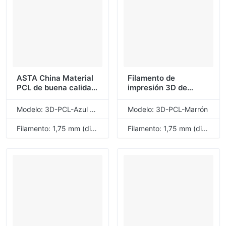
ASTA China Material
Filamento de
PCL de buena calidad
impresión 3D de
Filamento de
Material de buena
impresión 3D Azul
calidad caliente ASTA
Modelo: 3D-PCL-Azul oscuro
Modelo: 3D-PCL-Marrón
oscuro 1.75 mm 1 KG 1
marrón 1,75mm 1KG 1
rollo Buen precio
rollo
Filamento: 1,75 mm (diámetro)
Filamento: 1,75 mm (diámetro)