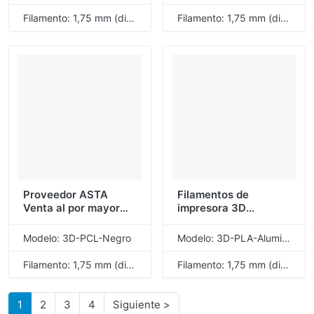
filamento de
Filamento de
impresión 3D, blanco,
impresión 3D Gris 1.75
Filamento: 1,75 mm (diámetro)
Filamento: 1,75 mm (diámetro)
1,75mm, 1KG, 1 rollo
mm 1 KG 1 rollo
Proveedor ASTA
Filamentos de
Venta al por mayor
impresora 3D
Material PCL
personalizados ASTA,
Filamento 3D Negro
Color de aluminio Pla,
Modelo: 3D-PCL-Negro
Modelo: 3D-PLA-Aluminio
1.75 mm 1 KG Plástico
1,75mm, 1KG, 1 rollo,
Suave Genuino Buen
Material de producto
Filamento: 1,75 mm (diámetro)
Filamento: 1,75 mm (diámetro)
producto OEM ODM
genuino de alta
calidad
1
2
3
4
Siguiente >