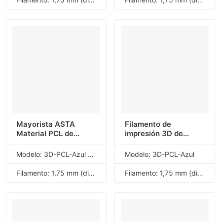
1KG 1 rollo
Mayorista ASTA
Filamento de
Material PCL de
impresión 3D de
buena calidad
Material PCL de
Filamento de
buena calidad ASTA
Modelo: 3D-PCL-Azul cielo
Modelo: 3D-PCL-Azul
impresión 3D Azul
azul 1,75mm 1KG 1
cielo 1.75 mm 1 KG 1
rollo
Filamento: 1,75 mm (diámetro)
Filamento: 1,75 mm (diámetro)
rollo Ecológico