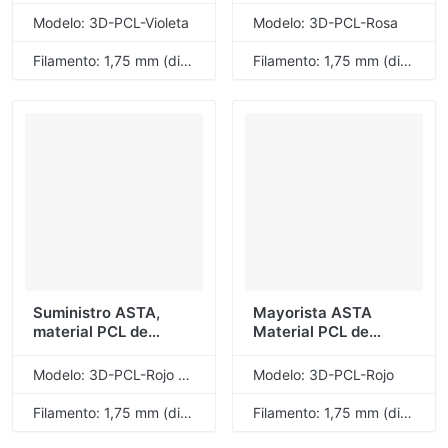
impresión 3D Violeta
Filamento de
Modelo: 3D-PCL-Violeta
Modelo: 3D-PCL-Rosa
1.75 mm 1 KG 1 rollo
impresión 3D Rosa
Suministros de baja
1.75 mm 1 KG 1 rollo
Filamento: 1,75 mm (diámetro)
Filamento: 1,75 mm (diámetro)
temperatura PCL
Suministro ASTA,
Mayorista ASTA
material PCL de
Material PCL de
buena calidad,
buena calidad
filamento de
Filamento de
Modelo: 3D-PCL-Rojo Violeta
Modelo: 3D-PCL-Rojo
impresión 3D, rojo
impresión 3D Rojo
violeta, 1,75mm, 1KG, 1
1.75 mm 1 KG 1 rollo
Filamento: 1,75 mm (diámetro)
Filamento: 1,75 mm (diámetro)
rollo
Suministros de
impresión 3D