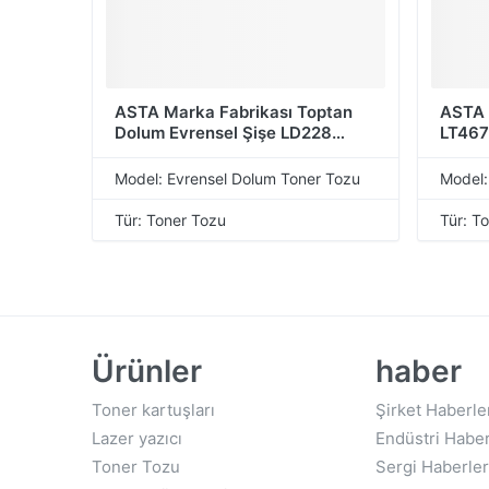
ASTA Marka Fabrikası Toptan
ASTA 
Dolum Evrensel Şişe LD228
LT467
LD221 Lenovo Için Uyumlu Toner
LT463
Tozu
LT264
Model: Evrensel Dolum Toner Tozu
Model:
Toner
Tür: Toner Tozu
Tür: T
Ürünler
haber
Toner kartuşları
Şirket Haberle
Lazer yazıcı
Endüstri Haber
Toner Tozu
Sergi Haberler