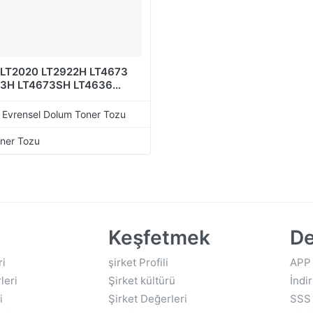
LT2020 LT2922H LT4673
3H LT4673SH LT4636
6H LT2441 LT2441H
1 LT2641H LT20 Uyumlu
 Evrensel Dolum Toner Tozu
 Tozu Lenovo
oner Tozu
Keşfetmek
De
ri
şirket Profili
APP
leri
Şirket kültürü
İndir
i
Şirket Değerleri
SSS