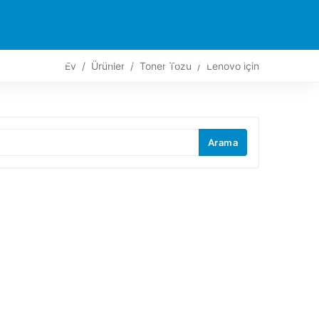
ORTAKLAR
TEMAS
CANLI AKSIYON
Ev
Ürünler
Toner Tozu
Lenovo için
Arama