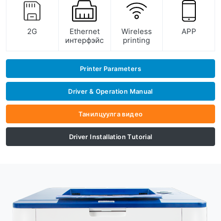
2G
Ethernet
Wireless
APP
интерфэйс
printing
Printer Parameters
Driver & Operation Manual
Танилцуулга видео
Driver Installation Tutorial