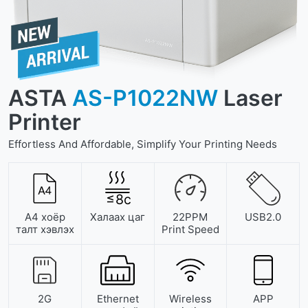
ASTA
AS-P1022NW
Laser
Printer
Effortless And Affordable, Simplify Your Printing Needs
≤
8
с
А4 хоёр
Халаах цаг
22PPM
USB2.0
талт хэвлэх
Print Speed
2G
Ethernet
Wireless
APP