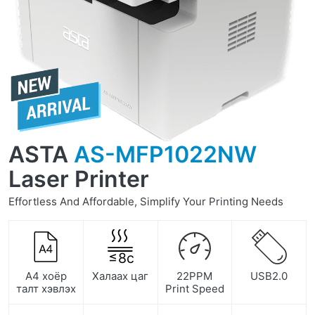
ASTA
AS-MFP1022NW
Laser Printer
Effortless And Affordable, Simplify Your Printing Needs
≤
8
с
А4 хоёр
Халаах цаг
22PPM
USB2.0
талт хэвлэх
Print Speed