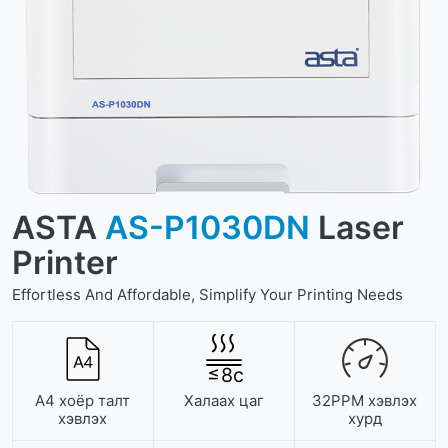
ASTA
AS-P1030DN
Laser
Printer
Effortless And Affordable, Simplify Your Printing Needs
≤
8
с
А4 хоёр талт
Халаах цаг
32PPM хэвлэх
хэвлэх
хурд